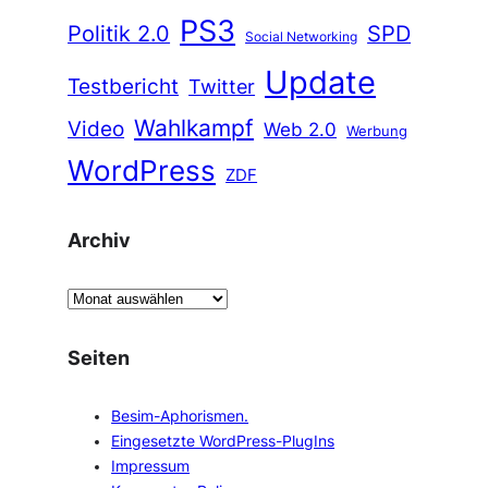
PS3
Politik 2.0
SPD
Social Networking
Update
Testbericht
Twitter
Wahlkampf
Video
Web 2.0
Werbung
WordPress
ZDF
Archiv
A
r
c
Seiten
h
i
Besim-Aphorismen.
v
Eingesetzte WordPress-PlugIns
Impressum