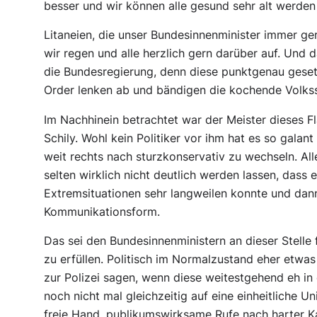
besser und wir können alle gesund sehr alt werden –
Litaneien, die unser Bundesinnenminister immer gern
wir regen und alle herzlich gern darüber auf. Und d
die Bundesregierung, denn diese punktgenau gese
Order lenken ab und bändigen die kochende Volksse
Im Nachhinein betrachtet war der Meister dieses 
Schily. Wohl kein Politiker vor ihm hat es so galant
weit rechts nach sturzkonservativ zu wechseln. All
selten wirklich nicht deutlich werden lassen, dass e
Extremsituationen sehr langweilen konnte und dann
Kommunikationsform.
Das sei den Bundesinnenministern an dieser Stelle
zu erfüllen. Politisch im Normalzustand eher etwa
zur Polizei sagen, wenn diese weitestgehend eh in 
noch nicht mal gleichzeitig auf eine einheitliche U
freie Hand, publikumswirksame Rufe nach harter 