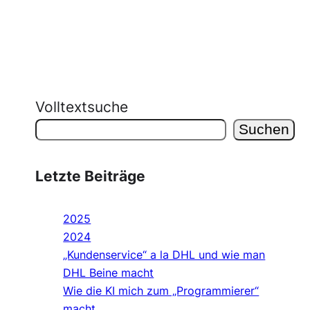
Volltextsuche
Suchen
Letzte Beiträge
2025
2024
„Kundenservice“ a la DHL und wie man
DHL Beine macht
Wie die KI mich zum „Programmierer“
macht