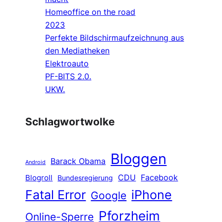
Homeoffice on the road
2023
Perfekte Bildschirmaufzeichnung aus
den Mediatheken
Elektroauto
PF-BITS 2.0.
UKW.
Schlagwortwolke
Bloggen
Barack Obama
Android
CDU
Facebook
Blogroll
Bundesregierung
Fatal Error
iPhone
Google
Pforzheim
Online-Sperre