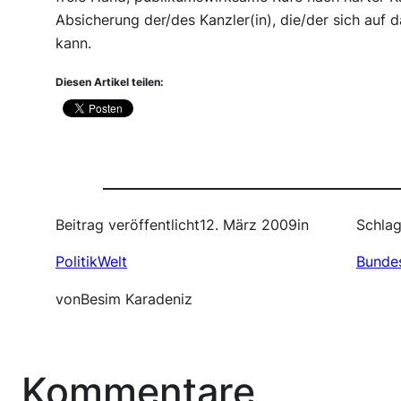
Absicherung der/des Kanzler(in), die/der sich auf
kann.
Diesen Artikel teilen:
Beitrag veröffentlicht
12. März 2009
in
Schlag
PolitikWelt
Bundes
von
Besim Karadeniz
Kommentare