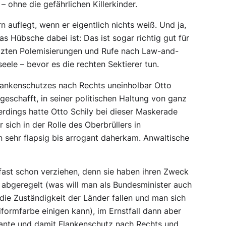
 ohne die gefährlichen Killerkinder.
 auflegt, wenn er eigentlich nichts weiß. Und ja,
as Hübsche dabei ist: Das ist sogar richtig gut für
tzten Polemisierungen und Rufe nach Law-and-
ele – bevor es die rechten Sektierer tun.
Flankenschutzes nach Rechts uneinholbar Otto
 geschafft, in seiner politischen Haltung von ganz
erdings hatte Otto Schily bei dieser Maskerade
r sich in der Rolle des Oberbrüllers in
 sehr flapsig bis arrogant daherkam. Anwaltische
 fast schon verziehen, denn sie haben ihren Zweck
s abgeregelt (was will man als Bundesminister auch
die Zuständigkeit der Länder fallen und man sich
niformfarbe einigen kann), im Ernstfall dann aber
Kante und damit Flankenschutz nach Rechts und