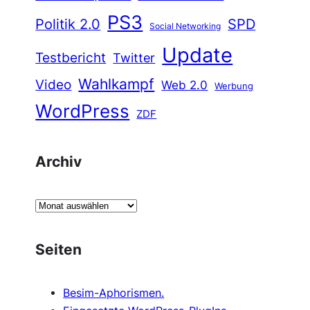
PS3
Politik 2.0
SPD
Social Networking
Update
Testbericht
Twitter
Wahlkampf
Video
Web 2.0
Werbung
WordPress
ZDF
Archiv
A
r
c
Seiten
h
i
Besim-Aphorismen.
v