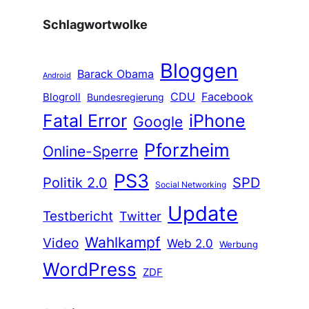
Schlagwortwolke
Bloggen
Barack Obama
Android
CDU
Facebook
Blogroll
Bundesregierung
Fatal Error
iPhone
Google
Pforzheim
Online-Sperre
PS3
Politik 2.0
SPD
Social Networking
Update
Testbericht
Twitter
Wahlkampf
Video
Web 2.0
Werbung
WordPress
ZDF