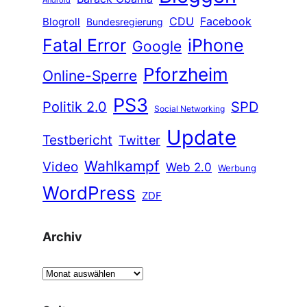
Android
CDU
Facebook
Blogroll
Bundesregierung
Fatal Error
iPhone
Google
Pforzheim
Online-Sperre
PS3
Politik 2.0
SPD
Social Networking
Update
Testbericht
Twitter
Wahlkampf
Video
Web 2.0
Werbung
WordPress
ZDF
Archiv
A
r
c