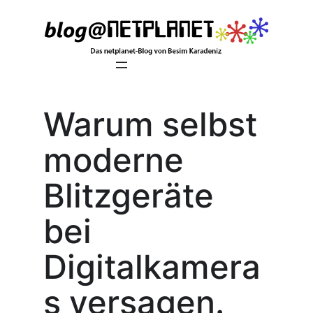
Zum
Inhalt
springen
Warum selbst
moderne
Blitzgeräte
bei
Digitalkamera
s versagen.