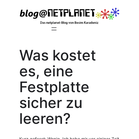
Zum
Inhalt
springen
Was kostet
es, eine
Festplatte
sicher zu
leeren?
Kurz gefasst: Wenig. Ich habe mir vor einiger Zeit