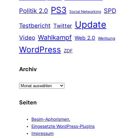
PS3
Politik 2.0
SPD
Social Networking
Update
Testbericht
Twitter
Wahlkampf
Video
Web 2.0
Werbung
WordPress
ZDF
Archiv
A
r
c
Seiten
h
i
Besim-Aphorismen.
v
Eingesetzte WordPress-PlugIns
Impressum