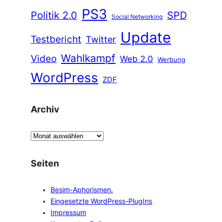
PS3
Politik 2.0
SPD
Social Networking
Update
Testbericht
Twitter
Wahlkampf
Video
Web 2.0
Werbung
WordPress
ZDF
Archiv
A
r
c
Seiten
h
i
Besim-Aphorismen.
v
Eingesetzte WordPress-PlugIns
Impressum