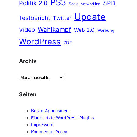
PS3
Politik 2.0
SPD
Social Networking
Update
Testbericht
Twitter
Wahlkampf
Video
Web 2.0
Werbung
WordPress
ZDF
Archiv
A
r
c
Seiten
h
i
Besim-Aphorismen.
v
Eingesetzte WordPress-PlugIns
Impressum
Kommentar-Policy