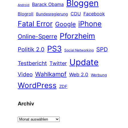
Bloggen
Barack Obama
Android
CDU
Facebook
Blogroll
Bundesregierung
Fatal Error
iPhone
Google
Pforzheim
Online-Sperre
PS3
Politik 2.0
SPD
Social Networking
Update
Testbericht
Twitter
Wahlkampf
Video
Web 2.0
Werbung
WordPress
ZDF
Archiv
A
r