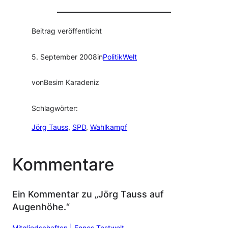
Beitrag veröffentlicht
5. September 2008
in
PolitikWelt
von
Besim Karadeniz
Schlagwörter:
Jörg Tauss
, 
SPD
, 
Wahlkampf
Kommentare
Ein Kommentar zu „Jörg Tauss auf
Augenhöhe.“