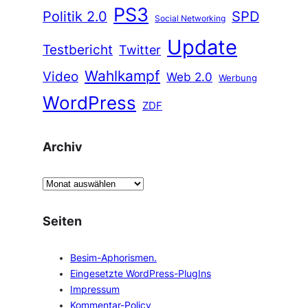
PS3
Politik 2.0
SPD
Social Networking
Update
Testbericht
Twitter
Wahlkampf
Video
Web 2.0
Werbung
WordPress
ZDF
Archiv
A
r
c
Seiten
h
i
Besim-Aphorismen.
v
Eingesetzte WordPress-PlugIns
Impressum
Kommentar-Policy