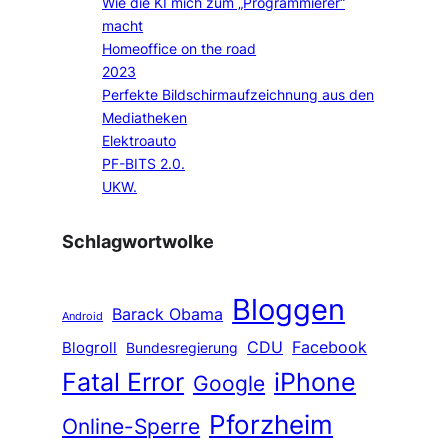
Wie die KI mich zum „Programmierer“
macht
Homeoffice on the road
2023
Perfekte Bildschirmaufzeichnung aus den
Mediatheken
Elektroauto
PF-BITS 2.0.
UKW.
Schlagwortwolke
Bloggen
Barack Obama
Android
CDU
Facebook
Blogroll
Bundesregierung
Fatal Error
iPhone
Google
Pforzheim
Online-Sperre