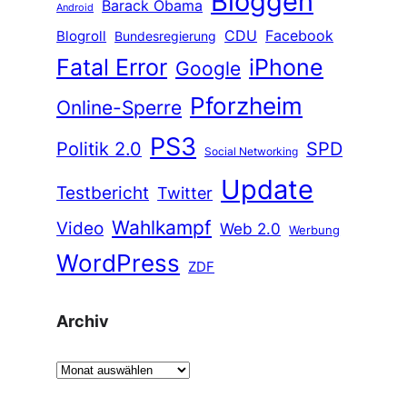
Bloggen
Barack Obama
Android
CDU
Facebook
Blogroll
Bundesregierung
Fatal Error
iPhone
Google
Pforzheim
Online-Sperre
PS3
Politik 2.0
SPD
Social Networking
Update
Testbericht
Twitter
Wahlkampf
Video
Web 2.0
Werbung
WordPress
ZDF
Archiv
A
r