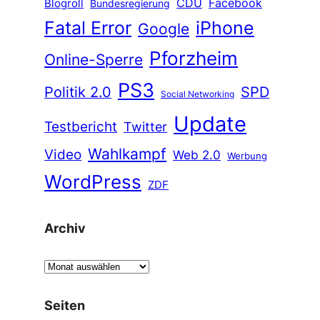
CDU
Facebook
Blogroll
Bundesregierung
Fatal Error
iPhone
Google
Pforzheim
Online-Sperre
PS3
Politik 2.0
SPD
Social Networking
Update
Testbericht
Twitter
Wahlkampf
Video
Web 2.0
Werbung
WordPress
ZDF
Archiv
A
r
c
Seiten
h