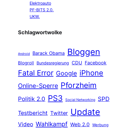
Elektroauto
PF-BITS 2.0.
UKW.
Schlagwortwolke
Bloggen
Barack Obama
Android
CDU
Facebook
Blogroll
Bundesregierung
Fatal Error
iPhone
Google
Pforzheim
Online-Sperre
PS3
Politik 2.0
SPD
Social Networking
Update
Testbericht
Twitter
Wahlkampf
Video
Web 2.0
Werbung