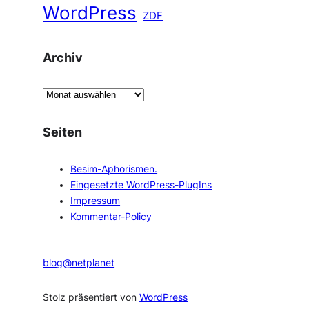
WordPress
ZDF
Archiv
A
r
c
Seiten
h
i
Besim-Aphorismen.
v
Eingesetzte WordPress-PlugIns
Impressum
Kommentar-Policy
blog@netplanet
Stolz präsentiert von
WordPress