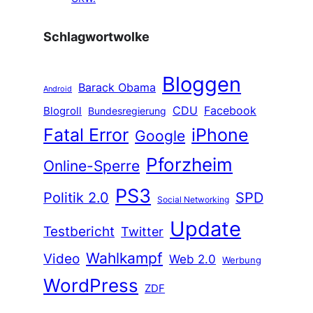
Schlagwortwolke
Bloggen
Barack Obama
Android
CDU
Facebook
Blogroll
Bundesregierung
Fatal Error
iPhone
Google
Pforzheim
Online-Sperre
PS3
Politik 2.0
SPD
Social Networking
Update
Testbericht
Twitter
Wahlkampf
Video
Web 2.0
Werbung
WordPress
ZDF