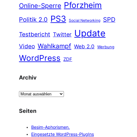
Pforzheim
Online-Sperre
PS3
Politik 2.0
SPD
Social Networking
Update
Testbericht
Twitter
Wahlkampf
Video
Web 2.0
Werbung
WordPress
ZDF
Archiv
A
r
c
Seiten
h
i
Besim-Aphorismen.
v
Eingesetzte WordPress-PlugIns