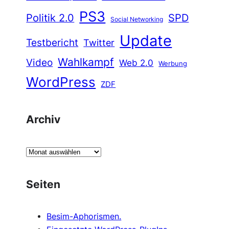
PS3
Politik 2.0
SPD
Social Networking
Update
Testbericht
Twitter
Wahlkampf
Video
Web 2.0
Werbung
WordPress
ZDF
Archiv
A
r
c
Seiten
h
i
Besim-Aphorismen.
v