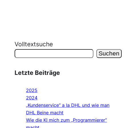
Volltextsuche
Suchen
Letzte Beiträge
2025
2024
„Kundenservice“ a la DHL und wie man
DHL Beine macht
Wie die KI mich zum „Programmierer“
macht