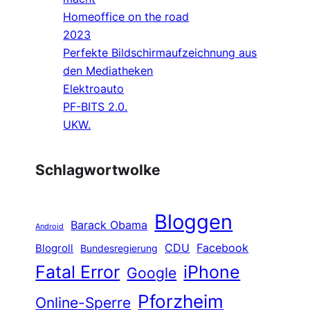
Homeoffice on the road
2023
Perfekte Bildschirmaufzeichnung aus
den Mediatheken
Elektroauto
PF-BITS 2.0.
UKW.
Schlagwortwolke
Bloggen
Barack Obama
Android
CDU
Facebook
Blogroll
Bundesregierung
Fatal Error
iPhone
Google
Pforzheim
Online-Sperre