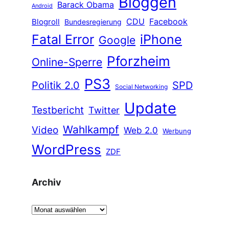
Bloggen
Barack Obama
Android
CDU
Facebook
Blogroll
Bundesregierung
Fatal Error
iPhone
Google
Pforzheim
Online-Sperre
PS3
Politik 2.0
SPD
Social Networking
Update
Testbericht
Twitter
Wahlkampf
Video
Web 2.0
Werbung
WordPress
ZDF
Archiv
A
r