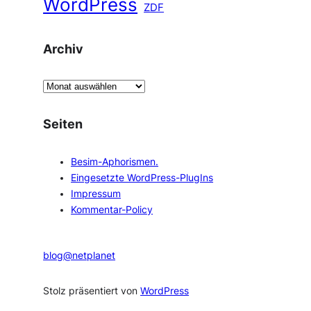
WordPress
ZDF
Archiv
A
r
c
Seiten
h
i
Besim-Aphorismen.
v
Eingesetzte WordPress-PlugIns
Impressum
Kommentar-Policy
blog@netplanet
Stolz präsentiert von
WordPress