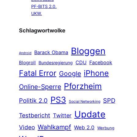
PF-BITS 2.0.
UKW.
Schlagwortwolke
Bloggen
Barack Obama
Android
CDU
Facebook
Blogroll
Bundesregierung
Fatal Error
iPhone
Google
Pforzheim
Online-Sperre
PS3
Politik 2.0
SPD
Social Networking
Update
Testbericht
Twitter
Wahlkampf
Video
Web 2.0
Werbung