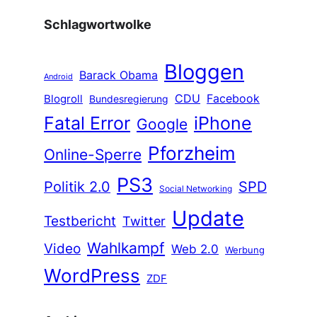
Schlagwortwolke
Bloggen
Barack Obama
Android
CDU
Facebook
Blogroll
Bundesregierung
Fatal Error
iPhone
Google
Pforzheim
Online-Sperre
PS3
Politik 2.0
SPD
Social Networking
Update
Testbericht
Twitter
Wahlkampf
Video
Web 2.0
Werbung
WordPress
ZDF