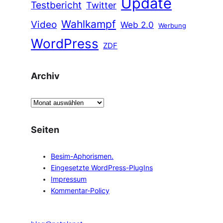
Update
Testbericht
Twitter
Wahlkampf
Video
Web 2.0
Werbung
WordPress
ZDF
Archiv
A
r
c
Seiten
h
i
Besim-Aphorismen.
v
Eingesetzte WordPress-PlugIns
Impressum
Kommentar-Policy