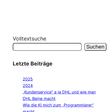
Volltextsuche
Suchen
Letzte Beiträge
2025
2024
„Kundenservice“ a la DHL und wie man
DHL Beine macht
Wie die KI mich zum „Programmierer“
macht