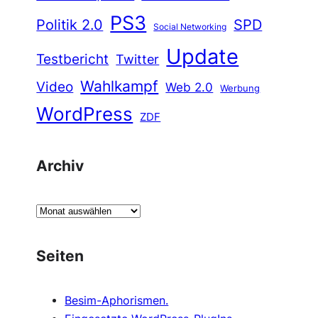
PS3
Politik 2.0
SPD
Social Networking
Update
Testbericht
Twitter
Wahlkampf
Video
Web 2.0
Werbung
WordPress
ZDF
Archiv
A
r
c
Seiten
h
i
Besim-Aphorismen.
v