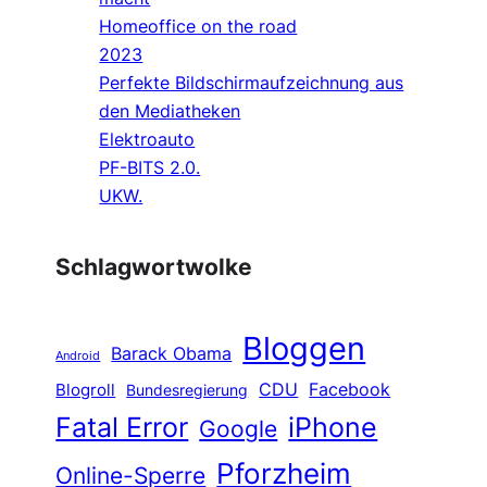
Homeoffice on the road
2023
Perfekte Bildschirmaufzeichnung aus
den Mediatheken
Elektroauto
PF-BITS 2.0.
UKW.
Schlagwortwolke
Bloggen
Barack Obama
Android
CDU
Facebook
Blogroll
Bundesregierung
Fatal Error
iPhone
Google
Pforzheim
Online-Sperre