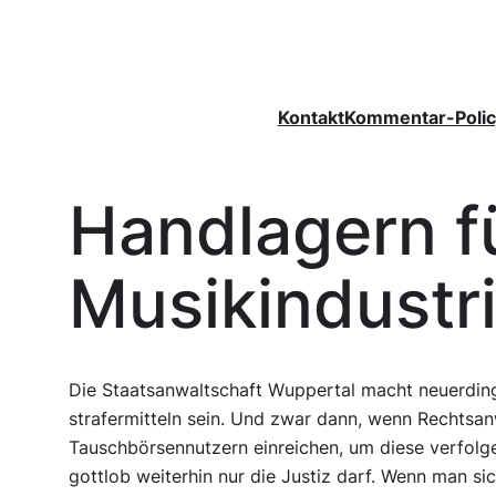
Zum
Inhalt
springen
Kontakt
Kommentar-Polic
Handlagern fü
Musikindustri
Die Staatsanwaltschaft Wuppertal macht neuerdings
strafermitteln sein. Und zwar dann, wenn Rechtsa
Tauschbörsennutzern einreichen, um diese verfolge
gottlob weiterhin nur die Justiz darf. Wenn man s