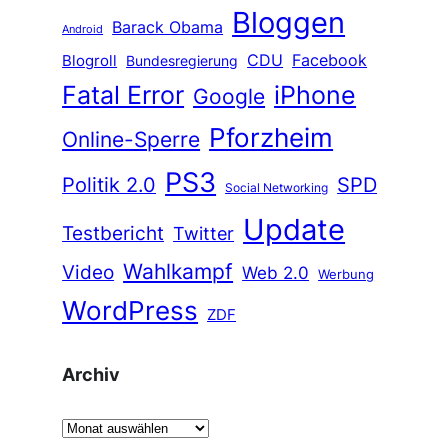
Bloggen
Barack Obama
Android
CDU
Facebook
Blogroll
Bundesregierung
Fatal Error
iPhone
Google
Pforzheim
Online-Sperre
PS3
Politik 2.0
SPD
Social Networking
Update
Testbericht
Twitter
Wahlkampf
Video
Web 2.0
Werbung
WordPress
ZDF
Archiv
A