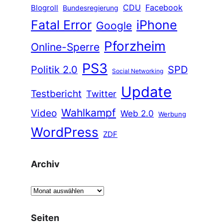
CDU
Facebook
Blogroll
Bundesregierung
Fatal Error
iPhone
Google
Pforzheim
Online-Sperre
PS3
Politik 2.0
SPD
Social Networking
Update
Testbericht
Twitter
Wahlkampf
Video
Web 2.0
Werbung
WordPress
ZDF
Archiv
A
r
c
Seiten