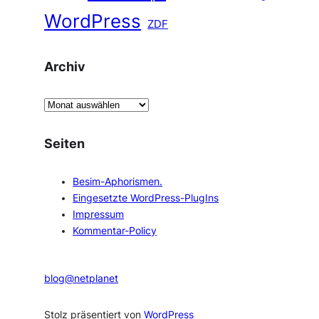
WordPress
ZDF
Archiv
A
r
c
Seiten
h
i
Besim-Aphorismen.
v
Eingesetzte WordPress-PlugIns
Impressum
Kommentar-Policy
blog@netplanet
Stolz präsentiert von
WordPress