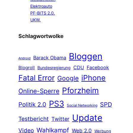
Elektroauto
PF-BITS 2.0.
UKW.
Schlagwortwolke
Bloggen
Barack Obama
Android
CDU
Facebook
Blogroll
Bundesregierung
Fatal Error
iPhone
Google
Pforzheim
Online-Sperre
PS3
Politik 2.0
SPD
Social Networking
Update
Testbericht
Twitter
Wahlkampf
Video
Web 2.0
Werbung