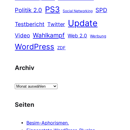
PS3
Politik 2.0
SPD
Social Networking
Update
Testbericht
Twitter
Wahlkampf
Video
Web 2.0
Werbung
WordPress
ZDF
Archiv
A
r
c
Seiten
h
i
Besim-Aphorismen.
v