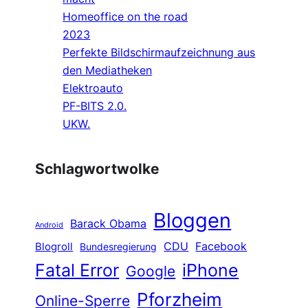
Homeoffice on the road
2023
Perfekte Bildschirmaufzeichnung aus
den Mediatheken
Elektroauto
PF-BITS 2.0.
UKW.
Schlagwortwolke
Bloggen
Barack Obama
Android
CDU
Facebook
Blogroll
Bundesregierung
Fatal Error
iPhone
Google
Pforzheim
Online-Sperre