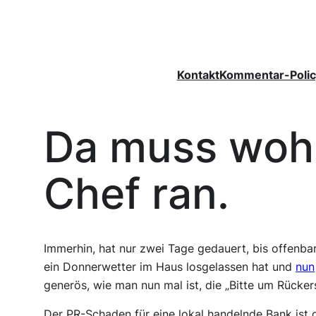
Zum
Inhalt
springen
Kontakt
Kommentar-Polic
Da muss wohl
Chef ran.
Immerhin, hat nur zwei Tage gedauert, bis offenba
ein Donnerwetter im Haus losgelassen hat und
nun
generös, wie man nun mal ist, die „Bitte um Rücke
Der PR-Schaden für eine lokal handelnde Bank ist 