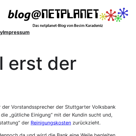
y
Impressum
 erst der
r der Vorstandssprecher der Stuttgarter Volksbank
die „gütliche Einigung“ mit der Kundin sucht und,
rstattung“ der
Reinigungskosten
zurückzieht.
dennoch da und wird die Bank eine Weile begleiten.