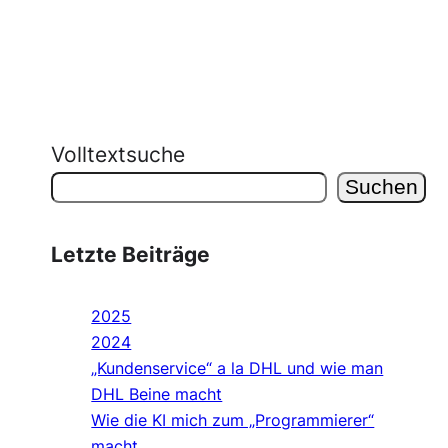
Volltextsuche
Suchen
Letzte Beiträge
2025
2024
„Kundenservice“ a la DHL und wie man
DHL Beine macht
Wie die KI mich zum „Programmierer“
macht