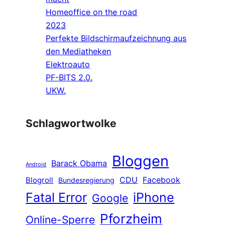
Homeoffice on the road
2023
Perfekte Bildschirmaufzeichnung aus
den Mediatheken
Elektroauto
PF-BITS 2.0.
UKW.
Schlagwortwolke
Bloggen
Barack Obama
Android
CDU
Facebook
Blogroll
Bundesregierung
Fatal Error
iPhone
Google
Pforzheim
Online-Sperre