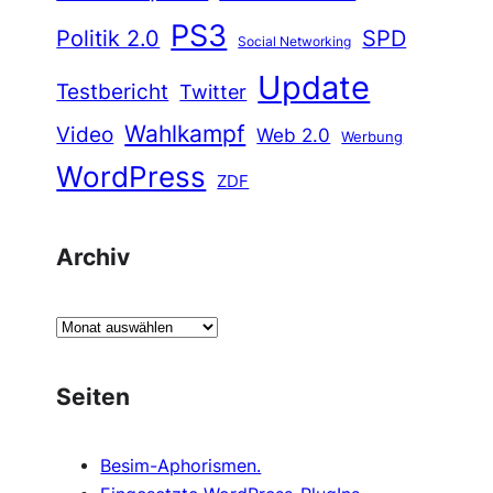
PS3
Politik 2.0
SPD
Social Networking
Update
Testbericht
Twitter
Wahlkampf
Video
Web 2.0
Werbung
WordPress
ZDF
Archiv
A
r
c
Seiten
h
i
Besim-Aphorismen.
v