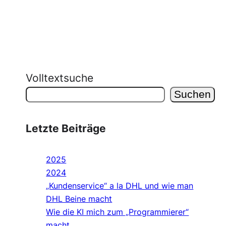
Volltextsuche
Suchen
Letzte Beiträge
2025
2024
„Kundenservice“ a la DHL und wie man
DHL Beine macht
Wie die KI mich zum „Programmierer“
macht