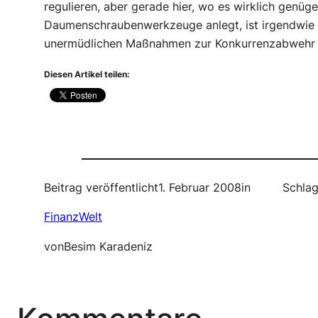
regulieren, aber gerade hier, wo es wirklich genüg
Daumenschraubenwerkzeuge anlegt, ist irgendwie s
unermüdlichen Maßnahmen zur Konkurrenzabwehr v
Diesen Artikel teilen:
Beitrag veröffentlicht
1. Februar 2008
in
Schlag
FinanzWelt
von
Besim Karadeniz