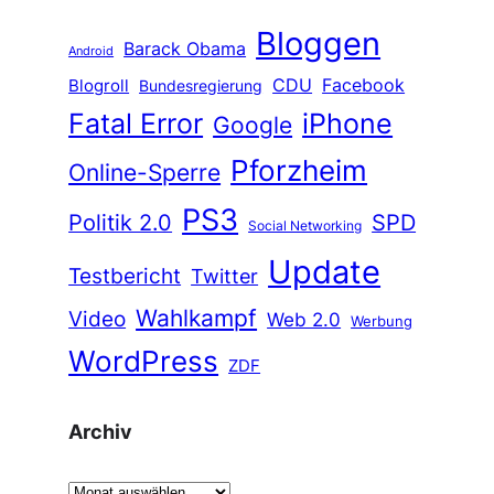
Bloggen
Barack Obama
Android
CDU
Facebook
Blogroll
Bundesregierung
Fatal Error
iPhone
Google
Pforzheim
Online-Sperre
PS3
Politik 2.0
SPD
Social Networking
Update
Testbericht
Twitter
Wahlkampf
Video
Web 2.0
Werbung
WordPress
ZDF
Archiv
A