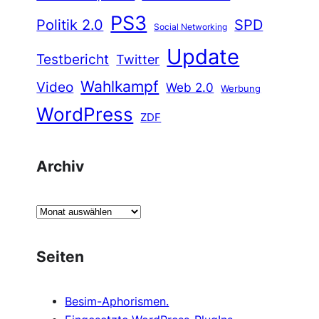
PS3
Politik 2.0
SPD
Social Networking
Update
Testbericht
Twitter
Wahlkampf
Video
Web 2.0
Werbung
WordPress
ZDF
Archiv
A
r
c
Seiten
h
i
Besim-Aphorismen.
v