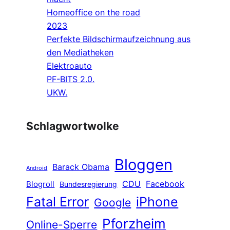
Homeoffice on the road
2023
Perfekte Bildschirmaufzeichnung aus
den Mediatheken
Elektroauto
PF-BITS 2.0.
UKW.
Schlagwortwolke
Bloggen
Barack Obama
Android
CDU
Facebook
Blogroll
Bundesregierung
Fatal Error
iPhone
Google
Pforzheim
Online-Sperre