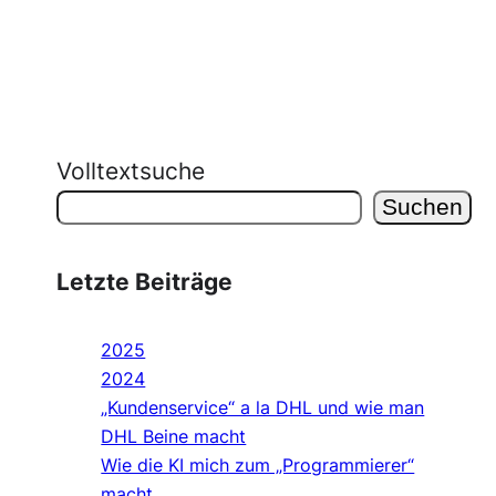
Volltextsuche
Suchen
Letzte Beiträge
2025
2024
„Kundenservice“ a la DHL und wie man
DHL Beine macht
Wie die KI mich zum „Programmierer“
macht