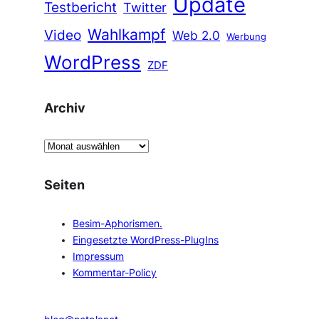
Update
Testbericht
Twitter
Wahlkampf
Video
Web 2.0
Werbung
WordPress
ZDF
Archiv
A
r
c
Seiten
h
i
Besim-Aphorismen.
v
Eingesetzte WordPress-PlugIns
Impressum
Kommentar-Policy