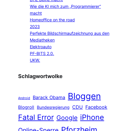
Wie die KI mich zum „Programmierer“
macht
Homeoffice on the road
2023
Perfekte Bildschirmaufzeichnung aus den
Mediatheken
Elektroauto
PF-BITS 2.0.
UKW.
Schlagwortwolke
Bloggen
Barack Obama
Android
CDU
Facebook
Blogroll
Bundesregierung
Fatal Error
iPhone
Google
Pforzheim
Online-Sperre