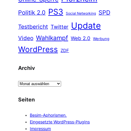
PS3
Politik 2.0
SPD
Social Networking
Update
Testbericht
Twitter
Wahlkampf
Video
Web 2.0
Werbung
WordPress
ZDF
Archiv
A
r
c
Seiten
h
i
Besim-Aphorismen.
v
Eingesetzte WordPress-PlugIns
Impressum