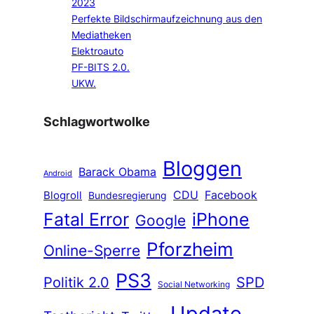
2023
Perfekte Bildschirmaufzeichnung aus den
Mediatheken
Elektroauto
PF-BITS 2.0.
UKW.
Schlagwortwolke
Bloggen
Barack Obama
Android
CDU
Facebook
Blogroll
Bundesregierung
Fatal Error
iPhone
Google
Pforzheim
Online-Sperre
PS3
Politik 2.0
SPD
Social Networking
Update