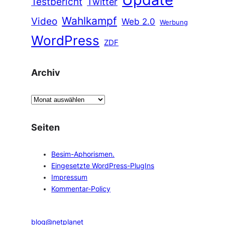
Testbericht
Twitter
Wahlkampf
Video
Web 2.0
Werbung
WordPress
ZDF
Archiv
A
r
c
Seiten
h
i
Besim-Aphorismen.
v
Eingesetzte WordPress-PlugIns
Impressum
Kommentar-Policy
blog@netplanet