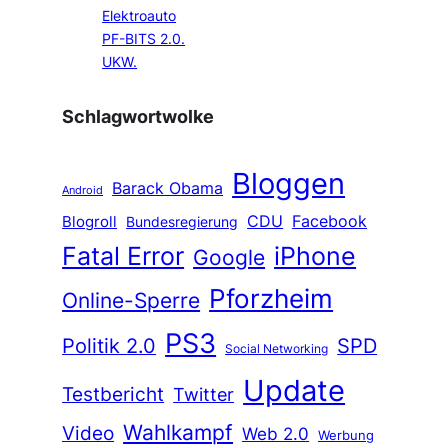
Elektroauto
PF-BITS 2.0.
UKW.
Schlagwortwolke
Bloggen
Barack Obama
Android
CDU
Facebook
Blogroll
Bundesregierung
Fatal Error
iPhone
Google
Pforzheim
Online-Sperre
PS3
Politik 2.0
SPD
Social Networking
Update
Testbericht
Twitter
Wahlkampf
Video
Web 2.0
Werbung