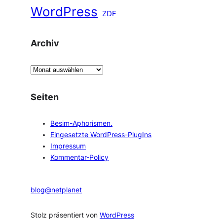
WordPress
ZDF
Archiv
A
r
c
Seiten
h
i
Besim-Aphorismen.
v
Eingesetzte WordPress-PlugIns
Impressum
Kommentar-Policy
blog@netplanet
Stolz präsentiert von
WordPress