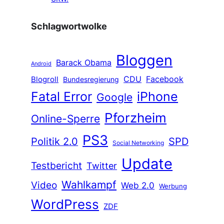
Schlagwortwolke
Bloggen
Barack Obama
Android
CDU
Facebook
Blogroll
Bundesregierung
Fatal Error
iPhone
Google
Pforzheim
Online-Sperre
PS3
Politik 2.0
SPD
Social Networking
Update
Testbericht
Twitter
Wahlkampf
Video
Web 2.0
Werbung
WordPress
ZDF