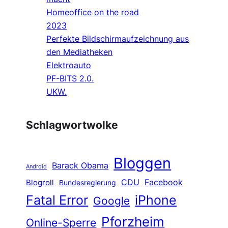
Homeoffice on the road
2023
Perfekte Bildschirmaufzeichnung aus
den Mediatheken
Elektroauto
PF-BITS 2.0.
UKW.
Schlagwortwolke
Bloggen
Barack Obama
Android
CDU
Facebook
Blogroll
Bundesregierung
Fatal Error
iPhone
Google
Pforzheim
Online-Sperre