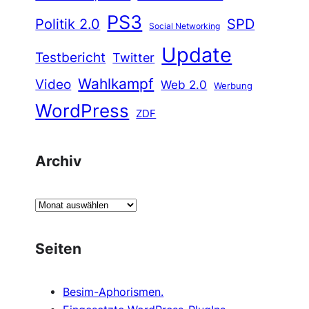
PS3
Politik 2.0
SPD
Social Networking
Update
Testbericht
Twitter
Wahlkampf
Video
Web 2.0
Werbung
WordPress
ZDF
Archiv
A
r
c
Seiten
h
i
Besim-Aphorismen.
v