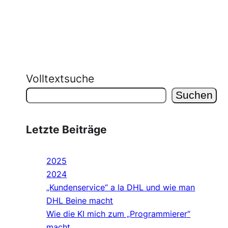
Volltextsuche
Suchen
Letzte Beiträge
2025
2024
„Kundenservice“ a la DHL und wie man
DHL Beine macht
Wie die KI mich zum „Programmierer“
macht