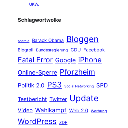
UKW.
Schlagwortwolke
Bloggen
Barack Obama
Android
CDU
Facebook
Blogroll
Bundesregierung
Fatal Error
iPhone
Google
Pforzheim
Online-Sperre
PS3
Politik 2.0
SPD
Social Networking
Update
Testbericht
Twitter
Wahlkampf
Video
Web 2.0
Werbung
WordPress
ZDF