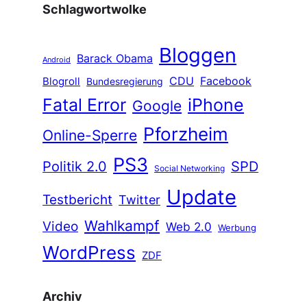
Schlagwortwolke
Bloggen
Barack Obama
Android
CDU
Facebook
Blogroll
Bundesregierung
Fatal Error
iPhone
Google
Pforzheim
Online-Sperre
PS3
Politik 2.0
SPD
Social Networking
Update
Testbericht
Twitter
Wahlkampf
Video
Web 2.0
Werbung
WordPress
ZDF
Archiv