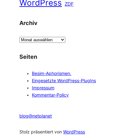
WordPress
ZDF
Archiv
A
r
c
Seiten
h
i
Besim-Aphorismen.
v
Eingesetzte WordPress-PlugIns
Impressum
Kommentar-Policy
blog@netplanet
Stolz präsentiert von
WordPress