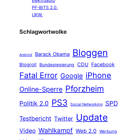
Elektroauto
PF-BITS 2.0.
UKW.
Schlagwortwolke
Bloggen
Barack Obama
Android
CDU
Facebook
Blogroll
Bundesregierung
Fatal Error
iPhone
Google
Pforzheim
Online-Sperre
PS3
Politik 2.0
SPD
Social Networking
Update
Testbericht
Twitter
Wahlkampf
Video
Web 2.0
Werbung