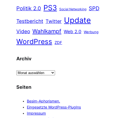
PS3
Politik 2.0
SPD
Social Networking
Update
Testbericht
Twitter
Wahlkampf
Video
Web 2.0
Werbung
WordPress
ZDF
Archiv
A
r
c
Seiten
h
i
Besim-Aphorismen.
v
Eingesetzte WordPress-PlugIns
Impressum