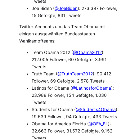
Tweets
Joe Biden (
@JoeBiden
): 273.397 Follower,
15 Gefolgte, 831 Tweets
Twitter-Accounts um das Team Obama mit
einigen ausgewählten Bundesstaaten-
Wahlkampfteams:
Team Obama 2012 (
@Obama2012
):
212.005 Follower, 60 Gefolgte, 3.991
Tweets
Truth Team (
@TruthTeam2012
): 90.412
Follower, 69 Gefolgte, 2.578 Tweets
Latinos for Obama (
@LatinosforObama
):
23.988 Follower, 154 Gefolgte, 1.030
Tweets
Students for Obama (
@Students4Obama
):
19.639 Follower, 94 Gefolgte, 433 Tweets
Obama for America Florida (
@OFA_FL
):
32.663 Follower, 31.572 Gefolgte, 9.152
Tweets