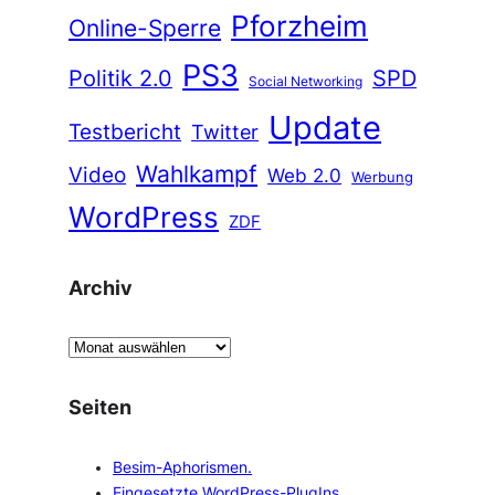
Pforzheim
Online-Sperre
PS3
Politik 2.0
SPD
Social Networking
Update
Testbericht
Twitter
Wahlkampf
Video
Web 2.0
Werbung
WordPress
ZDF
Archiv
A
r
c
Seiten
h
i
Besim-Aphorismen.
v
Eingesetzte WordPress-PlugIns