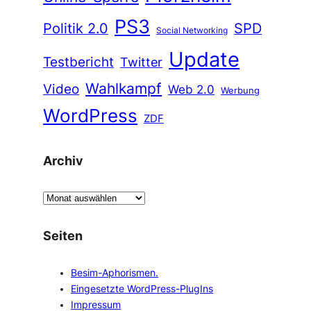
PS3
Politik 2.0
SPD
Social Networking
Update
Testbericht
Twitter
Wahlkampf
Video
Web 2.0
Werbung
WordPress
ZDF
Archiv
A
r
c
Seiten
h
i
Besim-Aphorismen.
v
Eingesetzte WordPress-PlugIns
Impressum