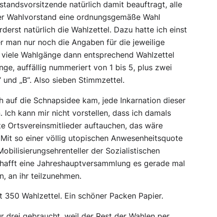
tandsvorsitzende natürlich damit beauftragt, alle
der Wahlvorstand eine ordnungsgemäße Wahl
erst natürlich die Wahlzettel. Dazu hatte ich einst
er man nur noch die Angaben für die jeweilige
 viele Wahlgänge dann entsprechend Wahlzettel
ge, auffällig nummeriert von 1 bis 5, plus zwei
 und „B“. Also sieben Stimmzettel.
ch auf die Schnapsidee kam, jede Inkarnation dieser
Ich kann mir nicht vorstellen, dass ich damals
te Ortsvereinsmitlieder auftauchen, das wäre
 Mit so einer völlig utopischen Anwesenheitsquote
obilisierungsehrenteller der Sozialistischen
chafft eine Jahreshauptversammlung es gerade mal
n, an ihr teilzunehmen.
 350 Wahlzettel. Ein schöner Packen Papier.
r drei gebraucht, weil der Rest der Wahlen per