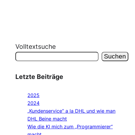
Volltextsuche
Suchen
Letzte Beiträge
2025
2024
„Kundenservice“ a la DHL und wie man
DHL Beine macht
Wie die KI mich zum „Programmierer“
macht