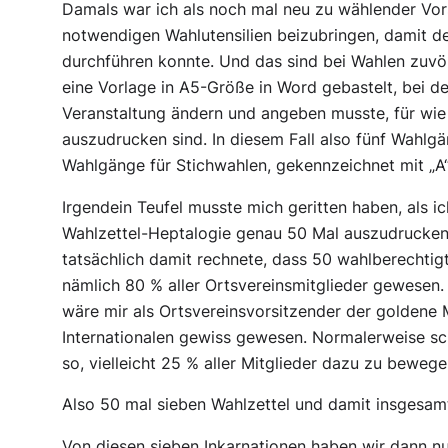
Damals war ich als noch mal neu zu wählender Vors
notwendigen Wahlutensilien beizubringen, damit 
durchführen konnte. Und das sind bei Wahlen zuvörd
eine Vorlage in A5-Größe in Word gebastelt, bei d
Veranstaltung ändern und angeben musste, für wie
auszudrucken sind. In diesem Fall also fünf Wahlgän
Wahlgänge für Stichwahlen, gekennzeichnet mit „A“
Irgendein Teufel musste mich geritten haben, als i
Wahlzettel-Heptalogie genau 50 Mal auszudrucken. 
tatsächlich damit rechnete, dass 50 wahlberechtig
nämlich 80 % aller Ortsvereinsmitglieder gewesen.
wäre mir als Ortsvereinsvorsitzender der goldene M
Internationalen gewiss gewesen. Normalerweise s
so, vielleicht 25 % aller Mitglieder dazu zu bewege
Also 50 mal sieben Wahlzettel und damit insgesamt
Von diesen sieben Inkarnationen haben wir dann nu