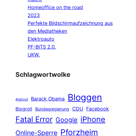
Homeoffice on the road
2023
Perfekte Bildschirmaufzeichnung aus
den Mediatheken
Elektroauto
PF-BITS 2.0.
UKW.
Schlagwortwolke
Bloggen
Barack Obama
Android
CDU
Facebook
Blogroll
Bundesregierung
Fatal Error
iPhone
Google
Pforzheim
Online-Sperre