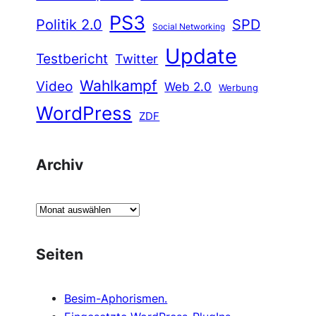
PS3
Politik 2.0
SPD
Social Networking
Update
Testbericht
Twitter
Wahlkampf
Video
Web 2.0
Werbung
WordPress
ZDF
Archiv
A
r
c
Seiten
h
i
Besim-Aphorismen.
v