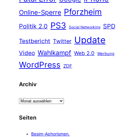
Pforzheim
Online-Sperre
PS3
Politik 2.0
SPD
Social Networking
Update
Testbericht
Twitter
Wahlkampf
Video
Web 2.0
Werbung
WordPress
ZDF
Archiv
A
r
c
Seiten
h
i
Besim-Aphorismen.
v