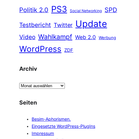
PS3
Politik 2.0
SPD
Social Networking
Update
Testbericht
Twitter
Wahlkampf
Video
Web 2.0
Werbung
WordPress
ZDF
Archiv
A
r
c
Seiten
h
i
Besim-Aphorismen.
v
Eingesetzte WordPress-PlugIns
Impressum