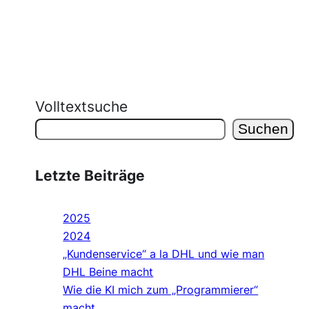
Volltextsuche
Suchen
Letzte Beiträge
2025
2024
„Kundenservice“ a la DHL und wie man
DHL Beine macht
Wie die KI mich zum „Programmierer“
macht