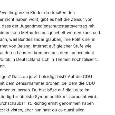
 Wenn ihr ganzen Kinder da draußen den
nicht haben wollt, gibt es halt die Zensur von
t, dass der Jugendmedienschutzstaatsvertrag mit
 simpelsten Methoden ausgehebelt werden kann und
ann, weil Bundesländer glauben, ihre Politik sei in
rnet von Belang. Internet auf gleicher Stufe wie
in anderen Ländern kommen aus dem Lachen nicht
litik in Deutschland sich in Themen hochstilisiert,
nn.
sagen? Dass du jetzt beleidigt bist? Auf die CDU
ht mit dem Zensurhammer drohen, bei dem die CDU
ommen zu lassen. Du bist böse auf die Leute im
tändig für übelste Symbolpolitik missbraucht wird.
 durchschaubar ist. Richtig ernst genommen haben
aktivisten, aber nun hast du es quasi allen