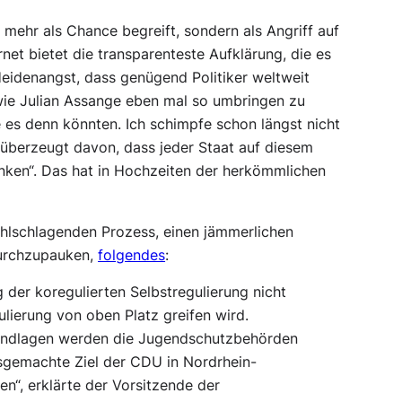
ht mehr als Chance begreift, sondern als Angriff auf
et bietet die transparenteste Aufklärung, die es
Heidenangst, dass genügend Politiker weltweit
 wie Julian Assange eben mal so umbringen zu
 es denn könnten. Ich schimpfe schon längst nicht
 überzeugt davon, dass jeder Staat auf diesem
lenken“. Das hat in Hochzeiten der herkömmlichen
lschlagenden Prozess, einen jämmerlichen
urchzupauken,
folgendes
:
g der koregulierten Selbstregulierung nicht
ulierung von oben Platz greifen wird.
Grundlagen werden die Jugendschutzbehörden
sgemachte Ziel der CDU in Nordrhein-
lten“, erklärte der Vorsitzende der