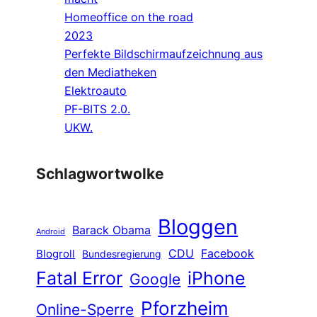
Homeoffice on the road
2023
Perfekte Bildschirmaufzeichnung aus
den Mediatheken
Elektroauto
PF-BITS 2.0.
UKW.
Schlagwortwolke
Bloggen
Barack Obama
Android
CDU
Facebook
Blogroll
Bundesregierung
Fatal Error
iPhone
Google
Pforzheim
Online-Sperre