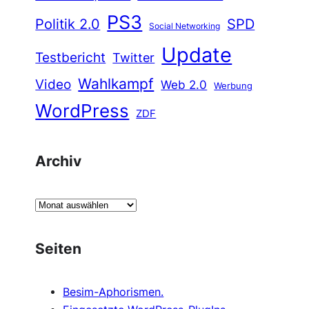
PS3
Politik 2.0
SPD
Social Networking
Update
Testbericht
Twitter
Wahlkampf
Video
Web 2.0
Werbung
WordPress
ZDF
Archiv
A
r
c
Seiten
h
i
Besim-Aphorismen.
v