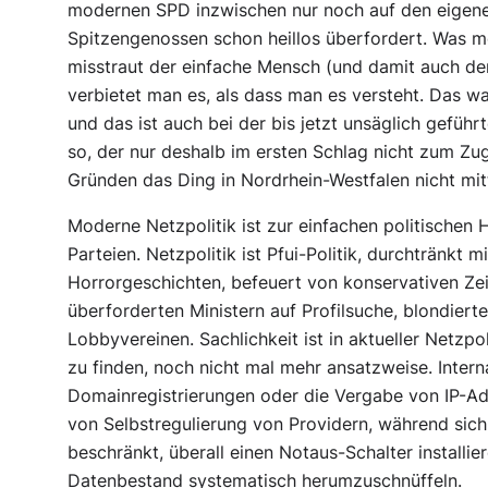
modernen SPD inzwischen nur noch auf den eigene
Spitzengenossen schon heillos überfordert. Was m
misstraut der einfache Mensch (und damit auch der
verbietet man es, als dass man es versteht. Das w
und das ist auch bei der bis jetzt unsäglich gefü
so, der nur deshalb im ersten Schlag nicht zum Zu
Gründen das Ding in Nordrhein-Westfalen nicht mit
Moderne Netzpolitik ist zur einfachen politischen
Parteien. Netzpolitik ist Pfui-Politik, durchtränkt
Horrorgeschichten, befeuert von konservativen Zei
überforderten Ministern auf Profilsuche, blondiert
Lobbyvereinen. Sachlichkeit ist in aktueller Netzpol
zu finden, noch nicht mal mehr ansatzweise. Inte
Domainregistrierungen oder die Vergabe von IP-Ad
von Selbstregulierung von Providern, während sich 
beschränkt, überall einen Notaus-Schalter installi
Datenbestand systematisch herumzuschnüffeln.