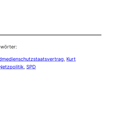
wörter:
dmedienschutzstaatsvertrag
, 
Kurt
Netzpolitik
, 
SPD