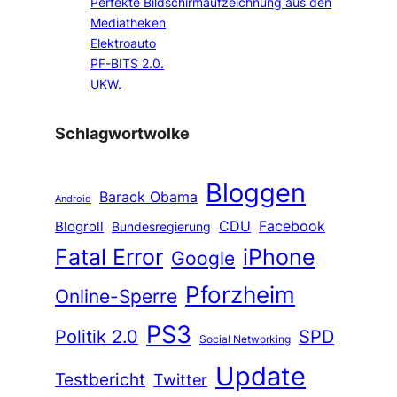
Perfekte Bildschirmaufzeichnung aus den
Mediatheken
Elektroauto
PF-BITS 2.0.
UKW.
Schlagwortwolke
Bloggen
Barack Obama
Android
CDU
Facebook
Blogroll
Bundesregierung
Fatal Error
iPhone
Google
Pforzheim
Online-Sperre
PS3
Politik 2.0
SPD
Social Networking
Update
Testbericht
Twitter