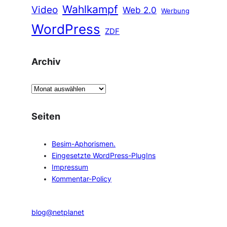
Wahlkampf
Video
Web 2.0
Werbung
WordPress
ZDF
Archiv
A
r
c
Seiten
h
i
Besim-Aphorismen.
v
Eingesetzte WordPress-PlugIns
Impressum
Kommentar-Policy
blog@netplanet