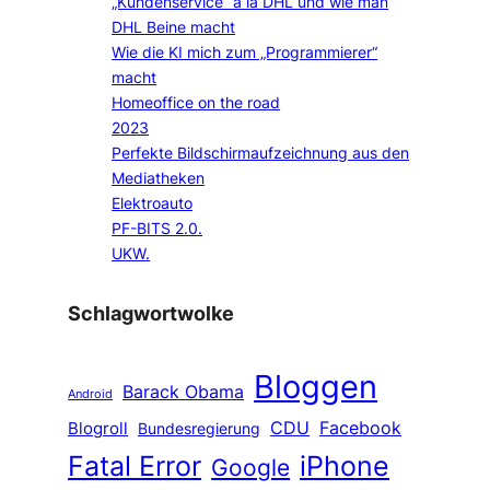
„Kundenservice“ a la DHL und wie man
DHL Beine macht
Wie die KI mich zum „Programmierer“
macht
Homeoffice on the road
2023
Perfekte Bildschirmaufzeichnung aus den
Mediatheken
Elektroauto
PF-BITS 2.0.
UKW.
Schlagwortwolke
Bloggen
Barack Obama
Android
CDU
Facebook
Blogroll
Bundesregierung
Fatal Error
iPhone
Google