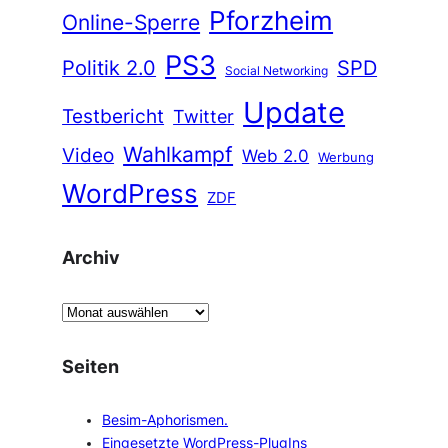
Pforzheim
Online-Sperre
PS3
Politik 2.0
SPD
Social Networking
Update
Testbericht
Twitter
Wahlkampf
Video
Web 2.0
Werbung
WordPress
ZDF
Archiv
A
r
c
Seiten
h
i
Besim-Aphorismen.
v
Eingesetzte WordPress-PlugIns