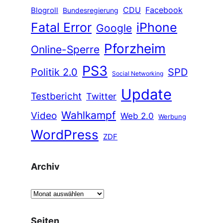
CDU
Facebook
Blogroll
Bundesregierung
Fatal Error
iPhone
Google
Pforzheim
Online-Sperre
PS3
Politik 2.0
SPD
Social Networking
Update
Testbericht
Twitter
Wahlkampf
Video
Web 2.0
Werbung
WordPress
ZDF
Archiv
A
r
c
Seiten