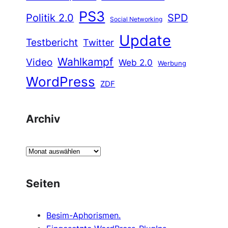
PS3
Politik 2.0
SPD
Social Networking
Update
Testbericht
Twitter
Wahlkampf
Video
Web 2.0
Werbung
WordPress
ZDF
Archiv
A
r
c
Seiten
h
i
Besim-Aphorismen.
v