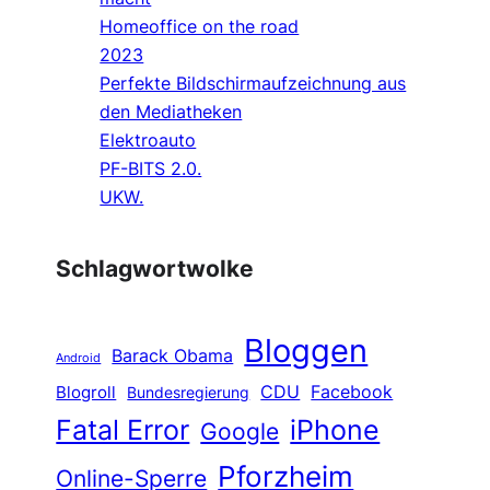
Homeoffice on the road
2023
Perfekte Bildschirmaufzeichnung aus
den Mediatheken
Elektroauto
PF-BITS 2.0.
UKW.
Schlagwortwolke
Bloggen
Barack Obama
Android
CDU
Facebook
Blogroll
Bundesregierung
Fatal Error
iPhone
Google
Pforzheim
Online-Sperre