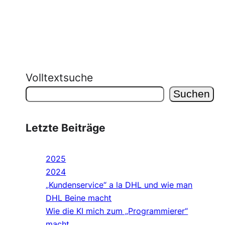
Volltextsuche
Suchen
Letzte Beiträge
2025
2024
„Kundenservice“ a la DHL und wie man
DHL Beine macht
Wie die KI mich zum „Programmierer“
macht