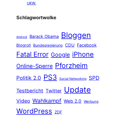
UKW.
Schlagwortwolke
Bloggen
Barack Obama
Android
CDU
Facebook
Blogroll
Bundesregierung
Fatal Error
iPhone
Google
Pforzheim
Online-Sperre
PS3
Politik 2.0
SPD
Social Networking
Update
Testbericht
Twitter
Wahlkampf
Video
Web 2.0
Werbung
WordPress
ZDF