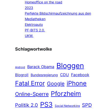
Homeoffice on the road
2023
Perfekte Bildschirmaufzeichnung aus den
Mediatheken
Elektroauto
PF-BITS 2.0.
UKW.
Schlagwortwolke
Bloggen
Barack Obama
Android
CDU
Facebook
Blogroll
Bundesregierung
Fatal Error
iPhone
Google
Pforzheim
Online-Sperre
PS3
Politik 2.0
SPD
Social Networking