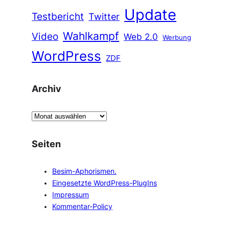
Update
Testbericht
Twitter
Wahlkampf
Video
Web 2.0
Werbung
WordPress
ZDF
Archiv
A
r
c
Seiten
h
i
Besim-Aphorismen.
v
Eingesetzte WordPress-PlugIns
Impressum
Kommentar-Policy